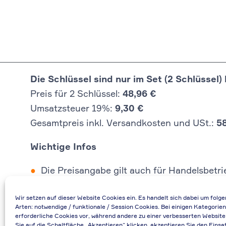
Die Schlüssel sind nur im Set (2 Schlüssel) 
Preis für 2 Schlüssel:
48,96 €
Umsatzsteuer 19%:
9,30 €
Gesamtpreis inkl. Versandkosten und USt.:
5
Wichtige Infos
Die Preisangabe gilt auch für Handelsbetr
Falls durch Falschangaben im Bestellformu
Wir setzen auf dieser Website Cookies ein. Es handelt sich dabei um folg
Bei Rückfragen können Sie uns über die E-
Arten: notwendige / funktionale / Session Cookies. Bei einigen Kategorien
Bei Angabe von USt-IdNr und Bestellungen
erforderliche Cookies vor, während andere zu einer verbesserten Website
Sie auf die Schaltfläche „Akzeptieren“ klicken, akzeptieren Sie den Einsa