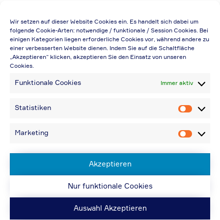
Die Preisangabe gilt auch für
Wir setzen auf dieser Website Cookies ein. Es handelt sich dabei um
Handelsbetriebe (Netto-Preis, ohne
folgende Cookie-Arten: notwendige / funktionale / Session Cookies. Bei
einigen Kategorien liegen erforderliche Cookies vor, während andere zu
Rabattabzug)
einer verbesserten Website dienen. Indem Sie auf die Schaltfläche
„Akzeptieren“ klicken, akzeptieren Sie den Einsatz von unseren
Falls durch Falschangaben im Bestellformular
Cookies.
eine Neuerstellung der Rechnung notwendig
Funktionale Cookies
Immer aktiv
wird, berechnen wir 20,00 € zusätzlich
Bei Rückfragen können Sie uns über die E-
Statistiken
Statistik
Mail-Adresse in „Kontakt“ erreichen
Bei Angabe von USt-IdNr und Bestellungen
Marketing
Marketin
aus Nicht-EU-Ländern: 48,96 € inkl.
Versandkosten
Akzeptieren
Nur funktionale Cookies
© ACPS Automotive 2019
| Website:
ACPS
Automotive
| Website:
ORIS
Auswahl Akzeptieren