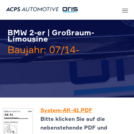
Sk
to
BMW 2-er | Großraum-
co
Limousine
Baujahr: 07/14-
System-AK-41.PDF
Bitte klicken Sie auf die
nebenstehende PDF und