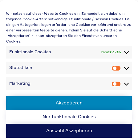
Die Preisangabe gilt auch für
Wir setzen auf dieser Website Cookies ein. Es handelt sich dabei um
Handelsbetriebe (Netto-Preis, ohne
folgende Cookie-Arten: notwendige / funktionale / Session Cookies. Bei
einigen Kategorien liegen erforderliche Cookies vor, während andere zu
Rabattabzug)
einer verbesserten Website dienen. Indem Sie auf die Schaltfläche
„Akzeptieren“ klicken, akzeptieren Sie den Einsatz von unseren
Falls durch Falschangaben im Bestellformular
Cookies.
eine Neuerstellung der Rechnung notwendig
Funktionale Cookies
Immer aktiv
wird, berechnen wir 20,00 € zusätzlich
Bei Rückfragen können Sie uns über die E-
Statistiken
Statistik
Mail-Adresse in „Kontakt“ erreichen
Bei Angabe von USt-IdNr und Bestellungen
Marketing
Marketin
aus Nicht-EU-Ländern: 48,96 € inkl.
Versandkosten
Akzeptieren
Nur funktionale Cookies
© ACPS Automotive 2019
| Website:
ACPS
Automotive
| Website:
ORIS
Auswahl Akzeptieren