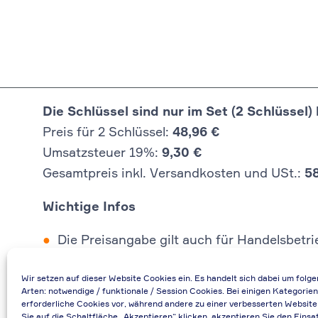
Die Schlüssel sind nur im Set (2 Schlüssel) 
Preis für 2 Schlüssel:
48,96 €
Umsatzsteuer 19%:
9,30 €
Gesamtpreis inkl. Versandkosten und USt.:
5
Wichtige Infos
Die Preisangabe gilt auch für Handelsbetr
Falls durch Falschangaben im Bestellformu
Wir setzen auf dieser Website Cookies ein. Es handelt sich dabei um folg
Bei Rückfragen können Sie uns über die E-
Arten: notwendige / funktionale / Session Cookies. Bei einigen Kategorien
Bei Angabe von USt-IdNr und Bestellungen
erforderliche Cookies vor, während andere zu einer verbesserten Website
Sie auf die Schaltfläche „Akzeptieren“ klicken, akzeptieren Sie den Einsa