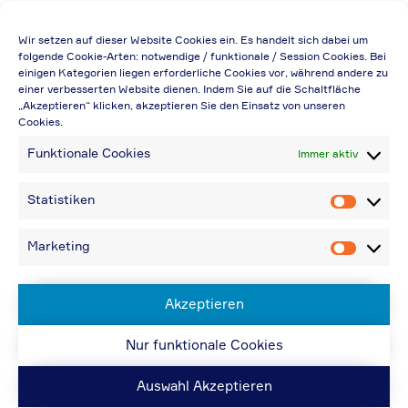
Die Preisangabe gilt auch für
Wir setzen auf dieser Website Cookies ein. Es handelt sich dabei um
Handelsbetriebe (Netto-Preis, ohne
folgende Cookie-Arten: notwendige / funktionale / Session Cookies. Bei
einigen Kategorien liegen erforderliche Cookies vor, während andere zu
Rabattabzug)
einer verbesserten Website dienen. Indem Sie auf die Schaltfläche
„Akzeptieren“ klicken, akzeptieren Sie den Einsatz von unseren
Falls durch Falschangaben im Bestellformular
Cookies.
eine Neuerstellung der Rechnung notwendig
Funktionale Cookies
Immer aktiv
wird, berechnen wir 20,00 € zusätzlich
Bei Rückfragen können Sie uns über die E-
Statistiken
Statistik
Mail-Adresse in „Kontakt“ erreichen
Bei Angabe von USt-IdNr und Bestellungen
Marketing
Marketin
aus Nicht-EU-Ländern: 48,96 € inkl.
Versandkosten
Akzeptieren
Nur funktionale Cookies
© ACPS Automotive 2019
| Website:
ACPS
Automotive
| Website:
ORIS
Auswahl Akzeptieren