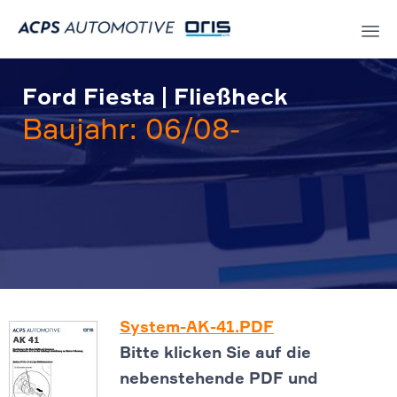
Sk
to
Ford Fiesta | Fließheck
co
Baujahr: 06/08-
System-AK-41.PDF
Bitte klicken Sie auf die
nebenstehende PDF und