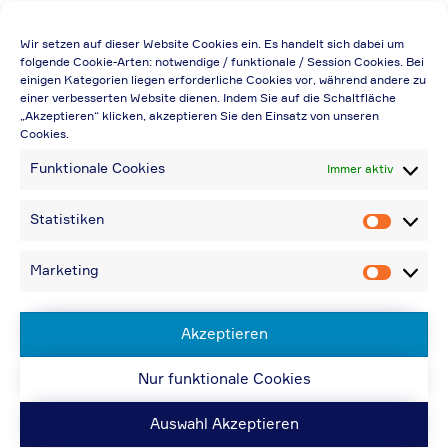
Die Preisangabe gilt auch für
Wir setzen auf dieser Website Cookies ein. Es handelt sich dabei um
Handelsbetriebe (Netto-Preis, ohne
folgende Cookie-Arten: notwendige / funktionale / Session Cookies. Bei
einigen Kategorien liegen erforderliche Cookies vor, während andere zu
Rabattabzug)
einer verbesserten Website dienen. Indem Sie auf die Schaltfläche
„Akzeptieren“ klicken, akzeptieren Sie den Einsatz von unseren
Falls durch Falschangaben im Bestellformular
Cookies.
eine Neuerstellung der Rechnung notwendig
Funktionale Cookies
Immer aktiv
wird, berechnen wir 20,00 € zusätzlich
Bei Rückfragen können Sie uns über die E-
Statistiken
Statistik
Mail-Adresse in „Kontakt“ erreichen
Bei Angabe von USt-IdNr und Bestellungen
Marketing
Marketin
aus Nicht-EU-Ländern: 48,96 € inkl.
Versandkosten
Akzeptieren
Nur funktionale Cookies
© ACPS Automotive 2019
| Website:
ACPS
Automotive
| Website:
ORIS
Auswahl Akzeptieren