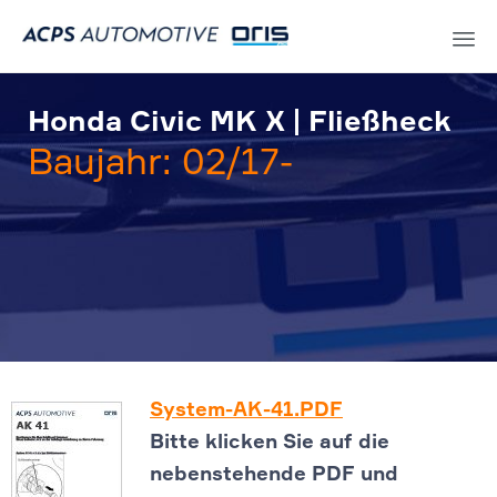
Sk
to
Honda Civic MK X | Fließheck
co
Baujahr: 02/17-
System-AK-41.PDF
Bitte klicken Sie auf die
nebenstehende PDF und