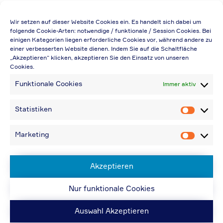
Die Preisangabe gilt auch für
Wir setzen auf dieser Website Cookies ein. Es handelt sich dabei um
Handelsbetriebe (Netto-Preis, ohne
folgende Cookie-Arten: notwendige / funktionale / Session Cookies. Bei
einigen Kategorien liegen erforderliche Cookies vor, während andere zu
Rabattabzug)
einer verbesserten Website dienen. Indem Sie auf die Schaltfläche
„Akzeptieren“ klicken, akzeptieren Sie den Einsatz von unseren
Falls durch Falschangaben im Bestellformular
Cookies.
eine Neuerstellung der Rechnung notwendig
Funktionale Cookies
Immer aktiv
wird, berechnen wir 20,00 € zusätzlich
Bei Rückfragen können Sie uns über die E-
Statistiken
Statistik
Mail-Adresse in „Kontakt“ erreichen
Bei Angabe von USt-IdNr und Bestellungen
Marketing
Marketin
aus Nicht-EU-Ländern: 48,96 € inkl.
Versandkosten
Akzeptieren
Nur funktionale Cookies
© ACPS Automotive 2019
| Website:
ACPS
Automotive
| Website:
ORIS
Auswahl Akzeptieren