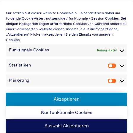
Die Preisangabe gilt auch für
Wir setzen auf dieser Website Cookies ein. Es handelt sich dabei um
Handelsbetriebe (Netto-Preis, ohne
folgende Cookie-Arten: notwendige / funktionale / Session Cookies. Bei
einigen Kategorien liegen erforderliche Cookies vor, während andere zu
Rabattabzug)
einer verbesserten Website dienen. Indem Sie auf die Schaltfläche
„Akzeptieren“ klicken, akzeptieren Sie den Einsatz von unseren
Falls durch Falschangaben im Bestellformular
Cookies.
eine Neuerstellung der Rechnung notwendig
Funktionale Cookies
Immer aktiv
wird, berechnen wir 20,00 € zusätzlich
Bei Rückfragen können Sie uns über die E-
Statistiken
Statistik
Mail-Adresse in „Kontakt“ erreichen
Bei Angabe von USt-IdNr und Bestellungen
Marketing
Marketin
aus Nicht-EU-Ländern: 48,96 € inkl.
Versandkosten
Akzeptieren
Nur funktionale Cookies
© ACPS Automotive 2019
| Website:
ACPS
Automotive
| Website:
ORIS
Auswahl Akzeptieren