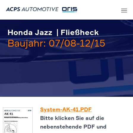
Sk
to
Honda Jazz | Fließheck
co
Baujahr: 07/08-12/15
System-AK-41.PDF
Bitte klicken Sie auf die
nebenstehende PDF und