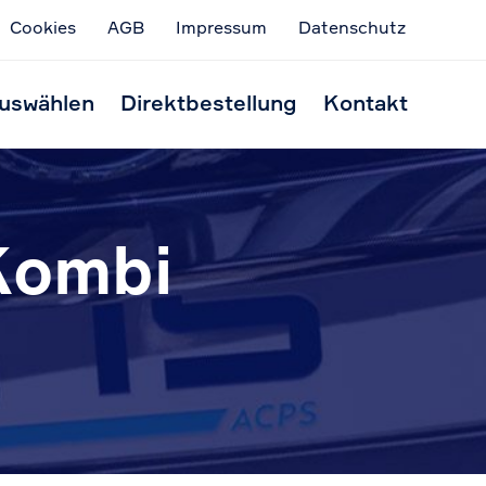
Cookies
AGB
Impressum
Datenschutz
Skip
to
uswählen
Direktbestellung
Kontakt
conten
Kombi