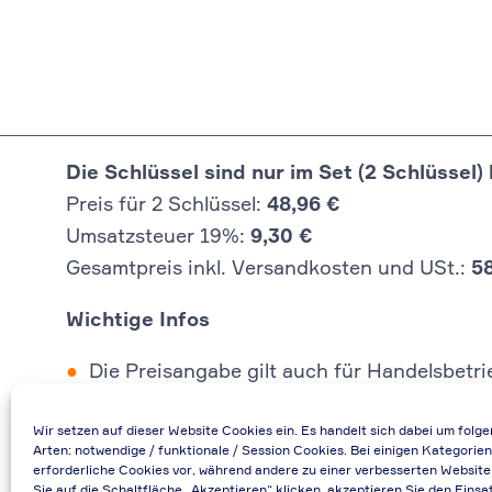
Die Schlüssel sind nur im Set (2 Schlüssel) 
Preis für 2 Schlüssel:
48,96 €
Umsatzsteuer 19%:
9,30 €
Gesamtpreis inkl. Versandkosten und USt.:
5
Wichtige Infos
Die Preisangabe gilt auch für Handelsbetr
Falls durch Falschangaben im Bestellformu
Wir setzen auf dieser Website Cookies ein. Es handelt sich dabei um folg
Bei Rückfragen können Sie uns über die E-
Arten: notwendige / funktionale / Session Cookies. Bei einigen Kategorien
Bei Angabe von USt-IdNr und Bestellungen
erforderliche Cookies vor, während andere zu einer verbesserten Website
Sie auf die Schaltfläche „Akzeptieren“ klicken, akzeptieren Sie den Einsa