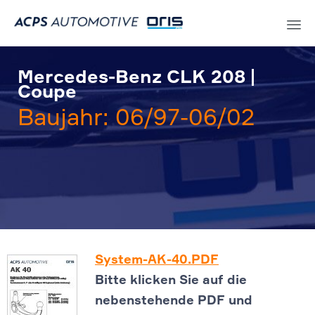
Sk
to
Mercedes-Benz CLK 208 |
co
Coupe
Baujahr: 06/97-06/02
System-AK-40.PDF
Bitte klicken Sie auf die
nebenstehende PDF und