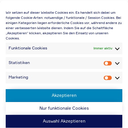
Die Preisangabe gilt auch für
Wir setzen auf dieser Website Cookies ein. Es handelt sich dabei um
Handelsbetriebe (Netto-Preis, ohne
folgende Cookie-Arten: notwendige / funktionale / Session Cookies. Bei
einigen Kategorien liegen erforderliche Cookies vor, während andere zu
Rabattabzug)
einer verbesserten Website dienen. Indem Sie auf die Schaltfläche
„Akzeptieren“ klicken, akzeptieren Sie den Einsatz von unseren
Falls durch Falschangaben im Bestellformular
Cookies.
eine Neuerstellung der Rechnung notwendig
Funktionale Cookies
Immer aktiv
wird, berechnen wir 20,00 € zusätzlich
Bei Rückfragen können Sie uns über die E-
Statistiken
Statistik
Mail-Adresse in „Kontakt“ erreichen
Bei Angabe von USt-IdNr und Bestellungen
Marketing
Marketin
aus Nicht-EU-Ländern: 48,96 € inkl.
Versandkosten
Akzeptieren
Nur funktionale Cookies
© ACPS Automotive 2019
| Website:
ACPS
Automotive
| Website:
ORIS
Auswahl Akzeptieren