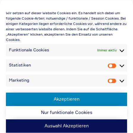
Die Preisangabe gilt auch für
Wir setzen auf dieser Website Cookies ein. Es handelt sich dabei um
Handelsbetriebe (Netto-Preis, ohne
folgende Cookie-Arten: notwendige / funktionale / Session Cookies. Bei
einigen Kategorien liegen erforderliche Cookies vor, während andere zu
Rabattabzug)
einer verbesserten Website dienen. Indem Sie auf die Schaltfläche
„Akzeptieren“ klicken, akzeptieren Sie den Einsatz von unseren
Falls durch Falschangaben im Bestellformular
Cookies.
eine Neuerstellung der Rechnung notwendig
Funktionale Cookies
Immer aktiv
wird, berechnen wir 20,00 € zusätzlich
Bei Rückfragen können Sie uns über die E-
Statistiken
Statistik
Mail-Adresse in „Kontakt“ erreichen
Bei Angabe von USt-IdNr und Bestellungen
Marketing
Marketin
aus Nicht-EU-Ländern: 48,96 € inkl.
Versandkosten
Akzeptieren
Nur funktionale Cookies
© ACPS Automotive 2019
| Website:
ACPS
Automotive
| Website:
ORIS
Auswahl Akzeptieren