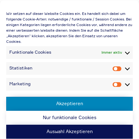
Die Preisangabe gilt auch für
Wir setzen auf dieser Website Cookies ein. Es handelt sich dabei um
Handelsbetriebe (Netto-Preis, ohne
folgende Cookie-Arten: notwendige / funktionale / Session Cookies. Bei
einigen Kategorien liegen erforderliche Cookies vor, während andere zu
Rabattabzug)
einer verbesserten Website dienen. Indem Sie auf die Schaltfläche
„Akzeptieren“ klicken, akzeptieren Sie den Einsatz von unseren
Falls durch Falschangaben im Bestellformular
Cookies.
eine Neuerstellung der Rechnung notwendig
Funktionale Cookies
Immer aktiv
wird, berechnen wir 20,00 € zusätzlich
Bei Rückfragen können Sie uns über die E-
Statistiken
Statistik
Mail-Adresse in „Kontakt“ erreichen
Bei Angabe von USt-IdNr und Bestellungen
Marketing
Marketin
aus Nicht-EU-Ländern: 48,96 € inkl.
Versandkosten
Akzeptieren
Nur funktionale Cookies
© ACPS Automotive 2019
| Website:
ACPS
Automotive
| Website:
ORIS
Auswahl Akzeptieren