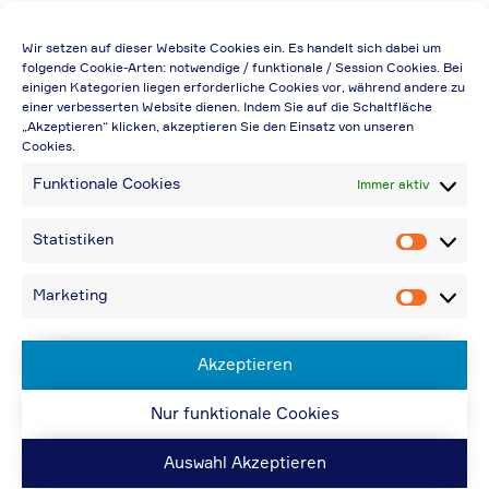
Die Preisangabe gilt auch für
Wir setzen auf dieser Website Cookies ein. Es handelt sich dabei um
Handelsbetriebe (Netto-Preis, ohne
folgende Cookie-Arten: notwendige / funktionale / Session Cookies. Bei
einigen Kategorien liegen erforderliche Cookies vor, während andere zu
Rabattabzug)
einer verbesserten Website dienen. Indem Sie auf die Schaltfläche
„Akzeptieren“ klicken, akzeptieren Sie den Einsatz von unseren
Falls durch Falschangaben im Bestellformular
Cookies.
eine Neuerstellung der Rechnung notwendig
Funktionale Cookies
Immer aktiv
wird, berechnen wir 20,00 € zusätzlich
Bei Rückfragen können Sie uns über die E-
Statistiken
Statistik
Mail-Adresse in „Kontakt“ erreichen
Bei Angabe von USt-IdNr und Bestellungen
Marketing
Marketin
aus Nicht-EU-Ländern: 48,96 € inkl.
Versandkosten
Akzeptieren
Nur funktionale Cookies
© ACPS Automotive 2019
| Website:
ACPS
Automotive
| Website:
ORIS
Auswahl Akzeptieren