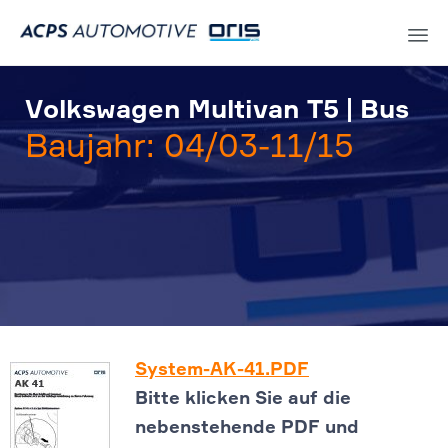
Sk
to
Volkswagen Multivan T5 | Bus
co
Baujahr: 04/03-11/15
System-AK-41.PDF
Bitte klicken Sie auf die
nebenstehende PDF und