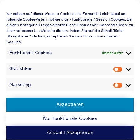
Die Preisangabe gilt auch für
Wir setzen auf dieser Website Cookies ein. Es handelt sich dabei um
Handelsbetriebe (Netto-Preis, ohne
folgende Cookie-Arten: notwendige / funktionale / Session Cookies. Bei
einigen Kategorien liegen erforderliche Cookies vor, während andere zu
Rabattabzug)
einer verbesserten Website dienen. Indem Sie auf die Schaltfläche
„Akzeptieren“ klicken, akzeptieren Sie den Einsatz von unseren
Falls durch Falschangaben im Bestellformular
Cookies.
eine Neuerstellung der Rechnung notwendig
Funktionale Cookies
Immer aktiv
wird, berechnen wir 20,00 € zusätzlich
Bei Rückfragen können Sie uns über die E-
Statistiken
Statistik
Mail-Adresse in „Kontakt“ erreichen
Bei Angabe von USt-IdNr und Bestellungen
Marketing
Marketin
aus Nicht-EU-Ländern: 48,96 € inkl.
Versandkosten
Akzeptieren
Nur funktionale Cookies
© ACPS Automotive 2019
| Website:
ACPS
Automotive
| Website:
ORIS
Auswahl Akzeptieren