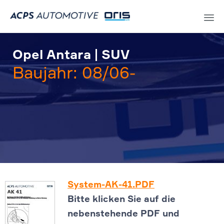
Sk
to
Opel Antara | SUV
co
Baujahr: 08/06-
System-AK-41.PDF
Bitte klicken Sie auf die
nebenstehende PDF und