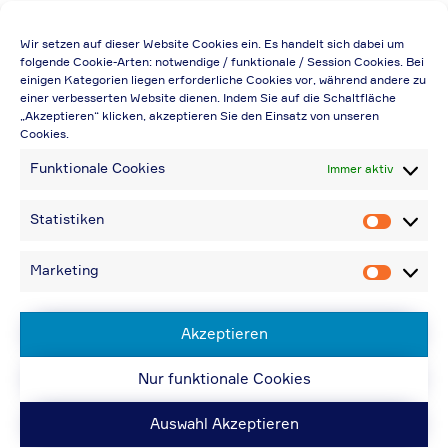
Die Preisangabe gilt auch für
Wir setzen auf dieser Website Cookies ein. Es handelt sich dabei um
Handelsbetriebe (Netto-Preis, ohne
folgende Cookie-Arten: notwendige / funktionale / Session Cookies. Bei
einigen Kategorien liegen erforderliche Cookies vor, während andere zu
Rabattabzug)
einer verbesserten Website dienen. Indem Sie auf die Schaltfläche
„Akzeptieren“ klicken, akzeptieren Sie den Einsatz von unseren
Falls durch Falschangaben im Bestellformular
Cookies.
eine Neuerstellung der Rechnung notwendig
Funktionale Cookies
Immer aktiv
wird, berechnen wir 20,00 € zusätzlich
Bei Rückfragen können Sie uns über die E-
Statistiken
Statistik
Mail-Adresse in „Kontakt“ erreichen
Bei Angabe von USt-IdNr und Bestellungen
Marketing
Marketin
aus Nicht-EU-Ländern: 48,96 € inkl.
Versandkosten
Akzeptieren
Nur funktionale Cookies
© ACPS Automotive 2019
| Website:
ACPS
Automotive
| Website:
ORIS
Auswahl Akzeptieren