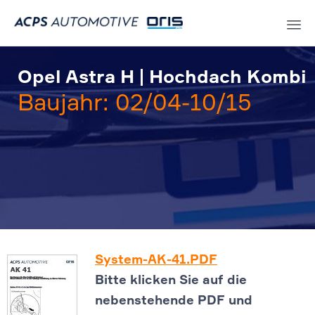
Sk
to
Opel Astra H | Hochdach Kombi
co
Baujahr: 02/04-10/15
System-AK-41.PDF
Bitte klicken Sie auf die
nebenstehende PDF und