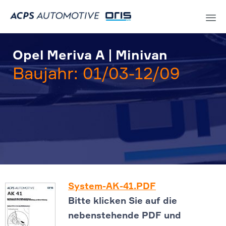
Sk
to
Opel Meriva A | Minivan
co
Baujahr: 01/03-12/09
System-AK-41.PDF
Bitte klicken Sie auf die
nebenstehende PDF und