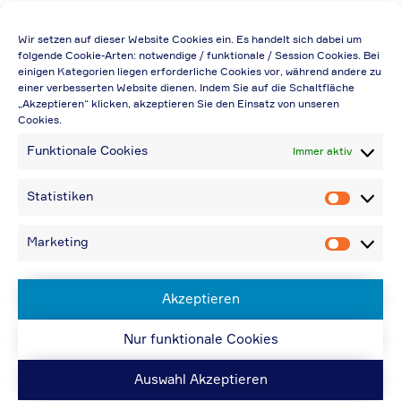
Die Preisangabe gilt auch für
Wir setzen auf dieser Website Cookies ein. Es handelt sich dabei um
Handelsbetriebe (Netto-Preis, ohne
folgende Cookie-Arten: notwendige / funktionale / Session Cookies. Bei
einigen Kategorien liegen erforderliche Cookies vor, während andere zu
Rabattabzug)
einer verbesserten Website dienen. Indem Sie auf die Schaltfläche
„Akzeptieren“ klicken, akzeptieren Sie den Einsatz von unseren
Falls durch Falschangaben im Bestellformular
Cookies.
eine Neuerstellung der Rechnung notwendig
Funktionale Cookies
Immer aktiv
wird, berechnen wir 20,00 € zusätzlich
Bei Rückfragen können Sie uns über die E-
Statistiken
Statistik
Mail-Adresse in „Kontakt“ erreichen
Bei Angabe von USt-IdNr und Bestellungen
Marketing
Marketin
aus Nicht-EU-Ländern: 48,96 € inkl.
Versandkosten
Akzeptieren
Nur funktionale Cookies
© ACPS Automotive 2019
| Website:
ACPS
Automotive
| Website:
ORIS
Auswahl Akzeptieren