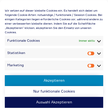
Die Preisangabe gilt auch für
Wir setzen auf dieser Website Cookies ein. Es handelt sich dabei um
Handelsbetriebe (Netto-Preis, ohne
folgende Cookie-Arten: notwendige / funktionale / Session Cookies. Bei
einigen Kategorien liegen erforderliche Cookies vor, während andere zu
Rabattabzug)
einer verbesserten Website dienen. Indem Sie auf die Schaltfläche
„Akzeptieren“ klicken, akzeptieren Sie den Einsatz von unseren
Falls durch Falschangaben im Bestellformular
Cookies.
eine Neuerstellung der Rechnung notwendig
Funktionale Cookies
Immer aktiv
wird, berechnen wir 20,00 € zusätzlich
Bei Rückfragen können Sie uns über die E-
Statistiken
Statistik
Mail-Adresse in „Kontakt“ erreichen
Bei Angabe von USt-IdNr und Bestellungen
Marketing
Marketin
aus Nicht-EU-Ländern: 48,96 € inkl.
Versandkosten
Akzeptieren
Nur funktionale Cookies
© ACPS Automotive 2019
| Website:
ACPS
Automotive
| Website:
ORIS
Auswahl Akzeptieren