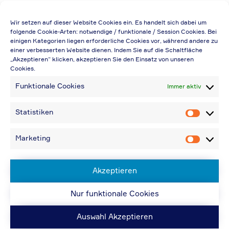
Die Preisangabe gilt auch für
Wir setzen auf dieser Website Cookies ein. Es handelt sich dabei um
Handelsbetriebe (Netto-Preis, ohne
folgende Cookie-Arten: notwendige / funktionale / Session Cookies. Bei
einigen Kategorien liegen erforderliche Cookies vor, während andere zu
Rabattabzug)
einer verbesserten Website dienen. Indem Sie auf die Schaltfläche
„Akzeptieren“ klicken, akzeptieren Sie den Einsatz von unseren
Falls durch Falschangaben im Bestellformular
Cookies.
eine Neuerstellung der Rechnung notwendig
Funktionale Cookies
Immer aktiv
wird, berechnen wir 20,00 € zusätzlich
Bei Rückfragen können Sie uns über die E-
Statistiken
Statistik
Mail-Adresse in „Kontakt“ erreichen
Bei Angabe von USt-IdNr und Bestellungen
Marketing
Marketin
aus Nicht-EU-Ländern: 48,96 € inkl.
Versandkosten
Akzeptieren
Nur funktionale Cookies
© ACPS Automotive 2019
| Website:
ACPS
Automotive
| Website:
ORIS
Auswahl Akzeptieren