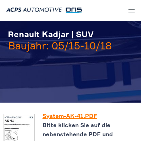
Sk
to
Renault Kadjar | SUV
co
Baujahr: 05/15-10/18
System-AK-41.PDF
Bitte klicken Sie auf die
nebenstehende PDF und