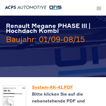
Sk
to
Renault Megane PHASE III |
co
Hochdach Kombi
Baujahr: 01/09-08/15
System-AK-41.PDF
Bitte klicken Sie auf die
nebenstehende PDF und