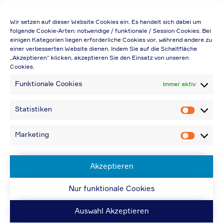
Die Preisangabe gilt auch für
Wir setzen auf dieser Website Cookies ein. Es handelt sich dabei um
Handelsbetriebe (Netto-Preis, ohne
folgende Cookie-Arten: notwendige / funktionale / Session Cookies. Bei
einigen Kategorien liegen erforderliche Cookies vor, während andere zu
Rabattabzug)
einer verbesserten Website dienen. Indem Sie auf die Schaltfläche
„Akzeptieren“ klicken, akzeptieren Sie den Einsatz von unseren
Falls durch Falschangaben im Bestellformular
Cookies.
eine Neuerstellung der Rechnung notwendig
Funktionale Cookies
Immer aktiv
wird, berechnen wir 20,00 € zusätzlich
Bei Rückfragen können Sie uns über die E-
Statistiken
Statistik
Mail-Adresse in „Kontakt“ erreichen
Bei Angabe von USt-IdNr und Bestellungen
Marketing
Marketin
aus Nicht-EU-Ländern: 48,96 € inkl.
Versandkosten
Akzeptieren
Nur funktionale Cookies
© ACPS Automotive 2019
| Website:
ACPS
Automotive
| Website:
ORIS
Auswahl Akzeptieren