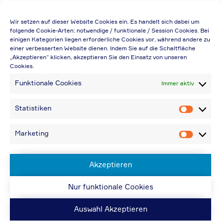
Die Preisangabe gilt auch für
Wir setzen auf dieser Website Cookies ein. Es handelt sich dabei um
Handelsbetriebe (Netto-Preis, ohne
folgende Cookie-Arten: notwendige / funktionale / Session Cookies. Bei
einigen Kategorien liegen erforderliche Cookies vor, während andere zu
Rabattabzug)
einer verbesserten Website dienen. Indem Sie auf die Schaltfläche
„Akzeptieren“ klicken, akzeptieren Sie den Einsatz von unseren
Falls durch Falschangaben im Bestellformular
Cookies.
eine Neuerstellung der Rechnung notwendig
Funktionale Cookies
Immer aktiv
wird, berechnen wir 20,00 € zusätzlich
Bei Rückfragen können Sie uns über die E-
Statistiken
Statistik
Mail-Adresse in „Kontakt“ erreichen
Bei Angabe von USt-IdNr und Bestellungen
Marketing
Marketin
aus Nicht-EU-Ländern: 48,96 € inkl.
Versandkosten
Akzeptieren
Nur funktionale Cookies
© ACPS Automotive 2019
| Website:
ACPS
Automotive
| Website:
ORIS
Auswahl Akzeptieren