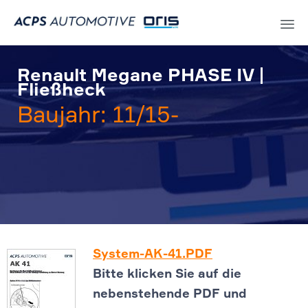
Sk
to
Renault Megane PHASE IV |
co
Fließheck
Baujahr: 11/15-
System-AK-41.PDF
Bitte klicken Sie auf die
nebenstehende PDF und