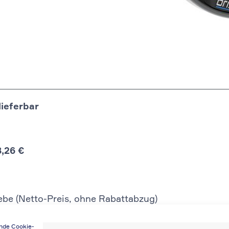
lieferbar
8,26 €
iebe (Netto-Preis, ohne Rabattabzug)
lar eine Neuerstellung der Rechnung notwendig wird,
ende Cookie-