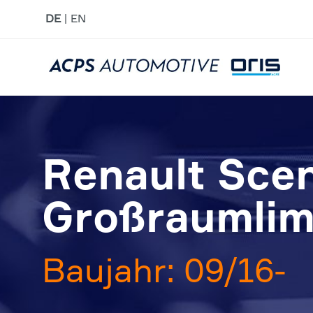
DE
EN
Renault Scen
Großraumlim
Baujahr: 09/16-