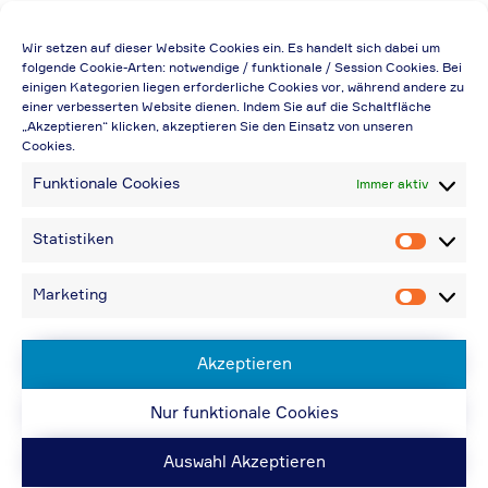
Die Preisangabe gilt auch für
Wir setzen auf dieser Website Cookies ein. Es handelt sich dabei um
Handelsbetriebe (Netto-Preis, ohne
folgende Cookie-Arten: notwendige / funktionale / Session Cookies. Bei
einigen Kategorien liegen erforderliche Cookies vor, während andere zu
Rabattabzug)
einer verbesserten Website dienen. Indem Sie auf die Schaltfläche
„Akzeptieren“ klicken, akzeptieren Sie den Einsatz von unseren
Falls durch Falschangaben im Bestellformular
Cookies.
eine Neuerstellung der Rechnung notwendig
Funktionale Cookies
Immer aktiv
wird, berechnen wir 20,00 € zusätzlich
Bei Rückfragen können Sie uns über die E-
Statistiken
Statistik
Mail-Adresse in „Kontakt“ erreichen
Bei Angabe von USt-IdNr und Bestellungen
Marketing
Marketin
aus Nicht-EU-Ländern: 48,96 € inkl.
Versandkosten
Akzeptieren
Nur funktionale Cookies
© ACPS Automotive 2019
| Website:
ACPS
Automotive
| Website:
ORIS
Auswahl Akzeptieren