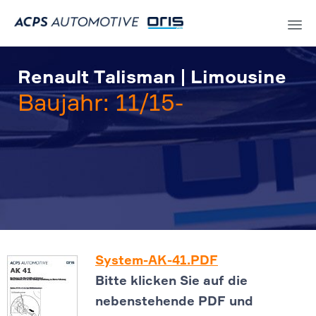
Sk
to
Renault Talisman | Limousine
co
Baujahr: 11/15-
System-AK-41.PDF
Bitte klicken Sie auf die
nebenstehende PDF und