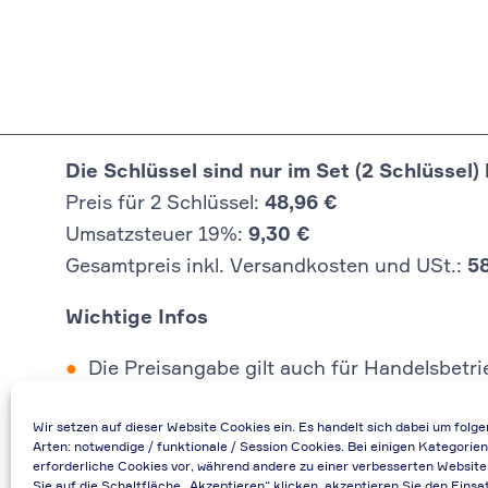
Die Schlüssel sind nur im Set (2 Schlüssel) 
Preis für 2 Schlüssel:
48,96 €
Umsatzsteuer 19%:
9,30 €
Gesamtpreis inkl. Versandkosten und USt.:
5
Wichtige Infos
Die Preisangabe gilt auch für Handelsbetr
Falls durch Falschangaben im Bestellformu
Wir setzen auf dieser Website Cookies ein. Es handelt sich dabei um folg
Bei Rückfragen können Sie uns über die E-
Arten: notwendige / funktionale / Session Cookies. Bei einigen Kategorien
Bei Angabe von USt-IdNr und Bestellungen
erforderliche Cookies vor, während andere zu einer verbesserten Website
Sie auf die Schaltfläche „Akzeptieren“ klicken, akzeptieren Sie den Einsa