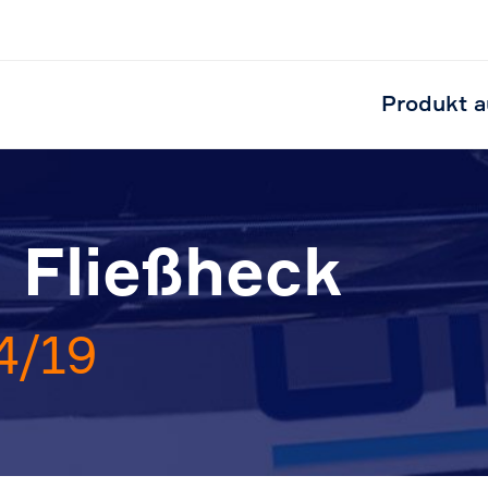
Produkt a
| Fließheck
4/19