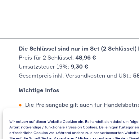
Die Schlüssel sind nur im Set (2 Schlüssel) 
Preis für 2 Schlüssel:
48,96 €
Umsatzsteuer 19%:
9,30 €
Gesamtpreis inkl. Versandkosten und USt.:
5
Wichtige Infos
Die Preisangabe gilt auch für Handelsbetr
Falls durch Falschangaben im Bestellformu
Wir setzen auf dieser Website Cookies ein. Es handelt sich dabei um folg
Bei Rückfragen können Sie uns über die E-
Arten: notwendige / funktionale / Session Cookies. Bei einigen Kategorien
Bei Angabe von USt-IdNr und Bestellungen
erforderliche Cookies vor, während andere zu einer verbesserten Website
Sie auf die Schaltfläche „Akzeptieren“ klicken, akzeptieren Sie den Einsa