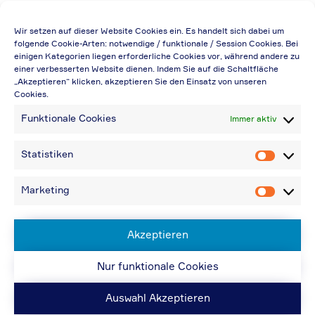
Die Preisangabe gilt auch für
Wir setzen auf dieser Website Cookies ein. Es handelt sich dabei um
Handelsbetriebe (Netto-Preis, ohne
folgende Cookie-Arten: notwendige / funktionale / Session Cookies. Bei
einigen Kategorien liegen erforderliche Cookies vor, während andere zu
Rabattabzug)
einer verbesserten Website dienen. Indem Sie auf die Schaltfläche
„Akzeptieren“ klicken, akzeptieren Sie den Einsatz von unseren
Falls durch Falschangaben im Bestellformular
Cookies.
eine Neuerstellung der Rechnung notwendig
Funktionale Cookies
Immer aktiv
wird, berechnen wir 20,00 € zusätzlich
Bei Rückfragen können Sie uns über die E-
Statistiken
Statistik
Mail-Adresse in „Kontakt“ erreichen
Bei Angabe von USt-IdNr und Bestellungen
Marketing
Marketin
aus Nicht-EU-Ländern: 48,96 € inkl.
Versandkosten
Akzeptieren
Nur funktionale Cookies
© ACPS Automotive 2019
| Website:
ACPS
Automotive
| Website:
ORIS
Auswahl Akzeptieren