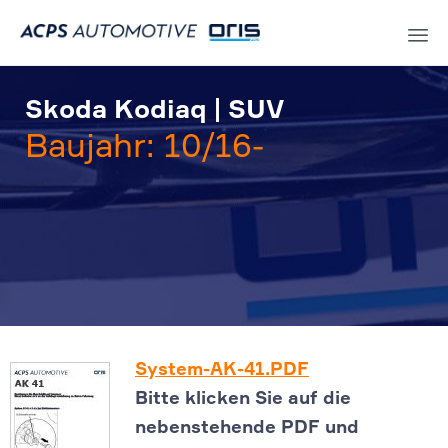
Sk
to
Skoda Kodiaq | SUV
co
Baujahr: 10/16-
System-AK-41.PDF
Bitte klicken Sie auf die
nebenstehende PDF und