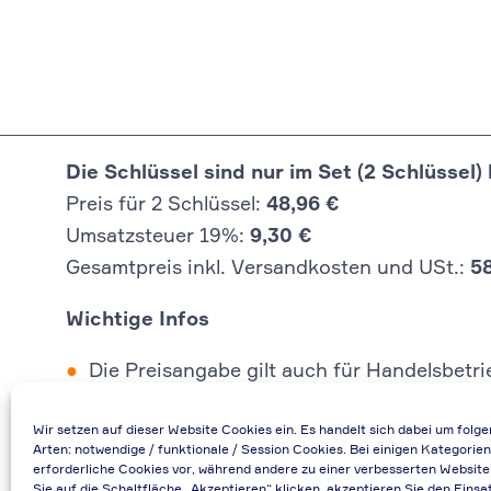
Die Schlüssel sind nur im Set (2 Schlüssel) 
Preis für 2 Schlüssel:
48,96 €
Umsatzsteuer 19%:
9,30 €
Gesamtpreis inkl. Versandkosten und USt.:
5
Wichtige Infos
Die Preisangabe gilt auch für Handelsbetr
Falls durch Falschangaben im Bestellformu
Wir setzen auf dieser Website Cookies ein. Es handelt sich dabei um folg
Bei Rückfragen können Sie uns über die E-
Arten: notwendige / funktionale / Session Cookies. Bei einigen Kategorien
Bei Angabe von USt-IdNr und Bestellungen
erforderliche Cookies vor, während andere zu einer verbesserten Website
Sie auf die Schaltfläche „Akzeptieren“ klicken, akzeptieren Sie den Einsa