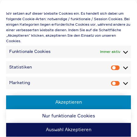
Die Preisangabe gilt auch für
Wir setzen auf dieser Website Cookies ein. Es handelt sich dabei um
Handelsbetriebe (Netto-Preis, ohne
folgende Cookie-Arten: notwendige / funktionale / Session Cookies. Bei
einigen Kategorien liegen erforderliche Cookies vor, während andere zu
Rabattabzug)
einer verbesserten Website dienen. Indem Sie auf die Schaltfläche
„Akzeptieren“ klicken, akzeptieren Sie den Einsatz von unseren
Falls durch Falschangaben im Bestellformular
Cookies.
eine Neuerstellung der Rechnung notwendig
Funktionale Cookies
Immer aktiv
wird, berechnen wir 20,00 € zusätzlich
Bei Rückfragen können Sie uns über die E-
Statistiken
Statistik
Mail-Adresse in „Kontakt“ erreichen
Bei Angabe von USt-IdNr und Bestellungen
Marketing
Marketin
aus Nicht-EU-Ländern: 48,96 € inkl.
Versandkosten
Akzeptieren
Nur funktionale Cookies
© ACPS Automotive 2019
| Website:
ACPS
Automotive
| Website:
ORIS
Auswahl Akzeptieren