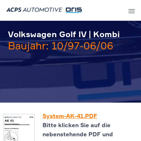
Sk
to
Volkswagen Golf IV | Kombi
co
Baujahr: 10/97-06/06
System-AK-41.PDF
Bitte klicken Sie auf die
nebenstehende PDF und