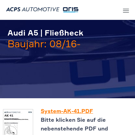
Sk
to
Audi A5 | Fließheck
co
Baujahr: 08/16-
System-AK-41.PDF
Bitte klicken Sie auf die
nebenstehende PDF und