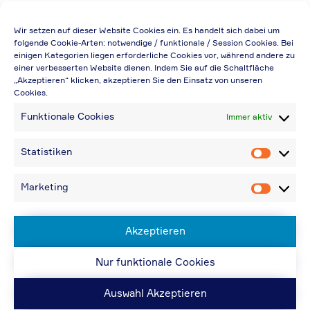
Die Preisangabe gilt auch für
Wir setzen auf dieser Website Cookies ein. Es handelt sich dabei um
Handelsbetriebe (Netto-Preis, ohne
folgende Cookie-Arten: notwendige / funktionale / Session Cookies. Bei
einigen Kategorien liegen erforderliche Cookies vor, während andere zu
Rabattabzug)
einer verbesserten Website dienen. Indem Sie auf die Schaltfläche
„Akzeptieren“ klicken, akzeptieren Sie den Einsatz von unseren
Falls durch Falschangaben im Bestellformular
Cookies.
eine Neuerstellung der Rechnung notwendig
Funktionale Cookies
Immer aktiv
wird, berechnen wir 20,00 € zusätzlich
Bei Rückfragen können Sie uns über die E-
Statistiken
Statistik
Mail-Adresse in „Kontakt“ erreichen
Bei Angabe von USt-IdNr und Bestellungen
Marketing
Marketin
aus Nicht-EU-Ländern: 48,96 € inkl.
Versandkosten
Akzeptieren
Nur funktionale Cookies
© ACPS Automotive 2019
| Website:
ACPS
Automotive
| Website:
ORIS
Auswahl Akzeptieren