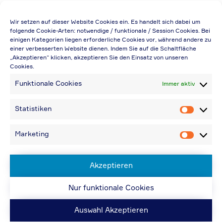
Die Preisangabe gilt auch für
Wir setzen auf dieser Website Cookies ein. Es handelt sich dabei um
Handelsbetriebe (Netto-Preis, ohne
folgende Cookie-Arten: notwendige / funktionale / Session Cookies. Bei
einigen Kategorien liegen erforderliche Cookies vor, während andere zu
Rabattabzug)
einer verbesserten Website dienen. Indem Sie auf die Schaltfläche
„Akzeptieren“ klicken, akzeptieren Sie den Einsatz von unseren
Falls durch Falschangaben im Bestellformular
Cookies.
eine Neuerstellung der Rechnung notwendig
Funktionale Cookies
Immer aktiv
wird, berechnen wir 20,00 € zusätzlich
Bei Rückfragen können Sie uns über die E-
Statistiken
Statistik
Mail-Adresse in „Kontakt“ erreichen
Bei Angabe von USt-IdNr und Bestellungen
Marketing
Marketin
aus Nicht-EU-Ländern: 48,96 € inkl.
Versandkosten
Akzeptieren
Nur funktionale Cookies
© ACPS Automotive 2019
| Website:
ACPS
Automotive
| Website:
ORIS
Auswahl Akzeptieren