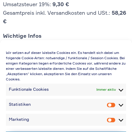
Umsatzsteuer 19%:
9,30 €
Gesamtpreis inkl. Versandkosten und USt.:
58,26
€
Wichtige Infos
Die Preisangabe gilt auch für
Wir setzen auf dieser Website Cookies ein. Es handelt sich dabei um
Handelsbetriebe (Netto-Preis, ohne
folgende Cookie-Arten: notwendige / funktionale / Session Cookies. Bei
einigen Kategorien liegen erforderliche Cookies vor, während andere zu
Rabattabzug)
einer verbesserten Website dienen. Indem Sie auf die Schaltfläche
„Akzeptieren“ klicken, akzeptieren Sie den Einsatz von unseren
Falls durch Falschangaben im Bestellformular
Cookies.
eine Neuerstellung der Rechnung notwendig
Funktionale Cookies
Immer aktiv
wird, berechnen wir 20,00 € zusätzlich
Bei Rückfragen können Sie uns über die E-
Statistiken
Statistik
Mail-Adresse in „Kontakt“ erreichen
Bei Angabe von USt-IdNr und Bestellungen
Marketing
Marketin
aus Nicht-EU-Ländern: 48,96 € inkl.