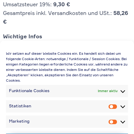
Umsatzsteuer 19%:
9,30 €
Gesamtpreis inkl. Versandkosten und USt.:
58,26
€
Wichtige Infos
Die Preisangabe gilt auch für
Wir setzen auf dieser Website Cookies ein. Es handelt sich dabei um
Handelsbetriebe (Netto-Preis, ohne
folgende Cookie-Arten: notwendige / funktionale / Session Cookies. Bei
einigen Kategorien liegen erforderliche Cookies vor, während andere zu
Rabattabzug)
einer verbesserten Website dienen. Indem Sie auf die Schaltfläche
„Akzeptieren“ klicken, akzeptieren Sie den Einsatz von unseren
Falls durch Falschangaben im Bestellformular
Cookies.
eine Neuerstellung der Rechnung notwendig
Funktionale Cookies
Immer aktiv
wird, berechnen wir 20,00 € zusätzlich
Bei Rückfragen können Sie uns über die E-
Statistiken
Statistik
Mail-Adresse in „Kontakt“ erreichen
Bei Angabe von USt-IdNr und Bestellungen
Marketing
Marketin
aus Nicht-EU-Ländern: 48,96 € inkl.