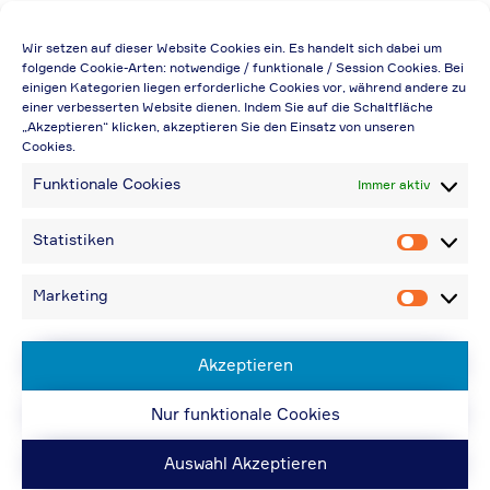
Die Preisangabe gilt auch für
Wir setzen auf dieser Website Cookies ein. Es handelt sich dabei um
Handelsbetriebe (Netto-Preis, ohne
folgende Cookie-Arten: notwendige / funktionale / Session Cookies. Bei
einigen Kategorien liegen erforderliche Cookies vor, während andere zu
Rabattabzug)
einer verbesserten Website dienen. Indem Sie auf die Schaltfläche
„Akzeptieren“ klicken, akzeptieren Sie den Einsatz von unseren
Falls durch Falschangaben im Bestellformular
Cookies.
eine Neuerstellung der Rechnung notwendig
Funktionale Cookies
Immer aktiv
wird, berechnen wir 20,00 € zusätzlich
Bei Rückfragen können Sie uns über die E-
Statistiken
Statistik
Mail-Adresse in „Kontakt“ erreichen
Bei Angabe von USt-IdNr und Bestellungen
Marketing
Marketin
aus Nicht-EU-Ländern: 48,96 € inkl.
Versandkosten
Akzeptieren
Nur funktionale Cookies
© ACPS Automotive 2019
| Website:
ACPS
Automotive
| Website:
ORIS
Auswahl Akzeptieren