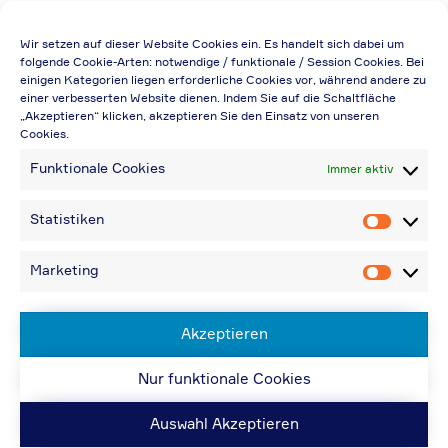
Die Preisangabe gilt auch für
Wir setzen auf dieser Website Cookies ein. Es handelt sich dabei um
Handelsbetriebe (Netto-Preis, ohne
folgende Cookie-Arten: notwendige / funktionale / Session Cookies. Bei
einigen Kategorien liegen erforderliche Cookies vor, während andere zu
Rabattabzug)
einer verbesserten Website dienen. Indem Sie auf die Schaltfläche
„Akzeptieren“ klicken, akzeptieren Sie den Einsatz von unseren
Falls durch Falschangaben im Bestellformular
Cookies.
eine Neuerstellung der Rechnung notwendig
Funktionale Cookies
Immer aktiv
wird, berechnen wir 20,00 € zusätzlich
Bei Rückfragen können Sie uns über die E-
Statistiken
Statistik
Mail-Adresse in „Kontakt“ erreichen
Bei Angabe von USt-IdNr und Bestellungen
Marketing
Marketin
aus Nicht-EU-Ländern: 48,96 € inkl.
Versandkosten
Akzeptieren
Nur funktionale Cookies
© ACPS Automotive 2019
| Website:
ACPS
Automotive
| Website:
ORIS
Auswahl Akzeptieren