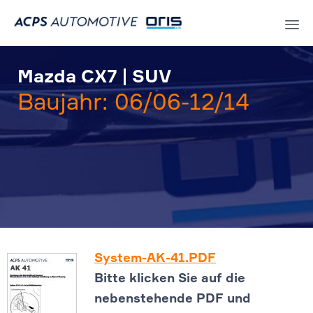
Sk
to
Mazda CX7 | SUV
co
Baujahr: 06/06-12/14
System-AK-41.PDF
Bitte klicken Sie auf die
nebenstehende PDF und