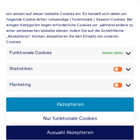
Die Preisangabe gilt auch für
Wir setzen auf dieser Website Cookies ein. Es handelt sich dabei um
Handelsbetriebe (Netto-Preis, ohne
folgende Cookie-Arten: notwendige / funktionale / Session Cookies. Bei
einigen Kategorien liegen erforderliche Cookies vor, während andere zu
Rabattabzug)
einer verbesserten Website dienen. Indem Sie auf die Schaltfläche
„Akzeptieren“ klicken, akzeptieren Sie den Einsatz von unseren
Falls durch Falschangaben im Bestellformular
Cookies.
eine Neuerstellung der Rechnung notwendig
Funktionale Cookies
Immer aktiv
wird, berechnen wir 20,00 € zusätzlich
Bei Rückfragen können Sie uns über die E-
Statistiken
Statistik
Mail-Adresse in „Kontakt“ erreichen
Bei Angabe von USt-IdNr und Bestellungen
Marketing
Marketin
aus Nicht-EU-Ländern: 48,96 € inkl.
Versandkosten
Akzeptieren
Nur funktionale Cookies
© ACPS Automotive 2019
| Website:
ACPS
Automotive
| Website:
ORIS
Auswahl Akzeptieren