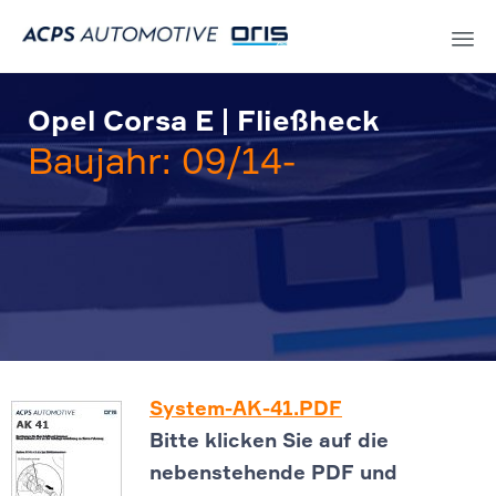
Sk
to
Opel Corsa E | Fließheck
co
Baujahr: 09/14-
System-AK-41.PDF
Bitte klicken Sie auf die
nebenstehende PDF und