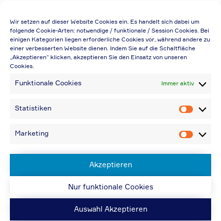
Die Preisangabe gilt auch für
Wir setzen auf dieser Website Cookies ein. Es handelt sich dabei um
Handelsbetriebe (Netto-Preis, ohne
folgende Cookie-Arten: notwendige / funktionale / Session Cookies. Bei
einigen Kategorien liegen erforderliche Cookies vor, während andere zu
Rabattabzug)
einer verbesserten Website dienen. Indem Sie auf die Schaltfläche
„Akzeptieren“ klicken, akzeptieren Sie den Einsatz von unseren
Falls durch Falschangaben im Bestellformular
Cookies.
eine Neuerstellung der Rechnung notwendig
Funktionale Cookies
Immer aktiv
wird, berechnen wir 20,00 € zusätzlich
Bei Rückfragen können Sie uns über die E-
Statistiken
Statistik
Mail-Adresse in „Kontakt“ erreichen
Bei Angabe von USt-IdNr und Bestellungen
Marketing
Marketin
aus Nicht-EU-Ländern: 48,96 € inkl.
Versandkosten
Akzeptieren
Nur funktionale Cookies
© ACPS Automotive 2019
| Website:
ACPS
Automotive
| Website:
ORIS
Auswahl Akzeptieren