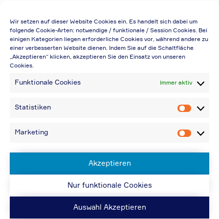
Die Preisangabe gilt auch für
Wir setzen auf dieser Website Cookies ein. Es handelt sich dabei um
Handelsbetriebe (Netto-Preis, ohne
folgende Cookie-Arten: notwendige / funktionale / Session Cookies. Bei
einigen Kategorien liegen erforderliche Cookies vor, während andere zu
Rabattabzug)
einer verbesserten Website dienen. Indem Sie auf die Schaltfläche
„Akzeptieren“ klicken, akzeptieren Sie den Einsatz von unseren
Falls durch Falschangaben im Bestellformular
Cookies.
eine Neuerstellung der Rechnung notwendig
Funktionale Cookies
Immer aktiv
wird, berechnen wir 20,00 € zusätzlich
Bei Rückfragen können Sie uns über die E-
Statistiken
Statistik
Mail-Adresse in „Kontakt“ erreichen
Bei Angabe von USt-IdNr und Bestellungen
Marketing
Marketin
aus Nicht-EU-Ländern: 48,96 € inkl.
Versandkosten
Akzeptieren
Nur funktionale Cookies
© ACPS Automotive 2019
| Website:
ACPS
Automotive
| Website:
ORIS
Auswahl Akzeptieren