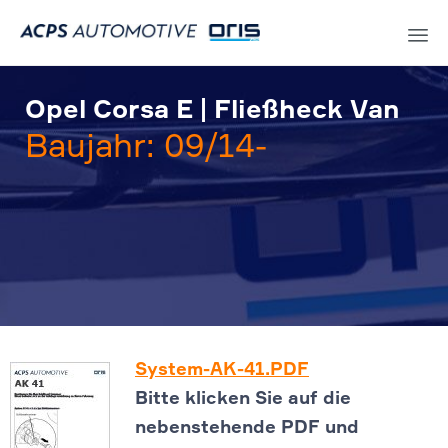
Sk
to
Opel Corsa E | Fließheck Van
co
Baujahr: 09/14-
System-AK-41.PDF
Bitte klicken Sie auf die
nebenstehende PDF und