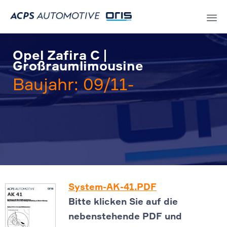
Sk
to
Opel Zafira C |
co
Großraumlimousine
Baujahr: 09/11-
System-AK-41.PDF
Bitte klicken Sie auf die
nebenstehende PDF und