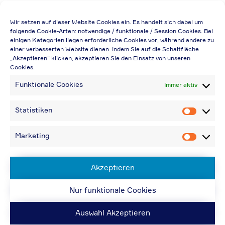
Die Preisangabe gilt auch für
Wir setzen auf dieser Website Cookies ein. Es handelt sich dabei um
Handelsbetriebe (Netto-Preis, ohne
folgende Cookie-Arten: notwendige / funktionale / Session Cookies. Bei
einigen Kategorien liegen erforderliche Cookies vor, während andere zu
Rabattabzug)
einer verbesserten Website dienen. Indem Sie auf die Schaltfläche
„Akzeptieren“ klicken, akzeptieren Sie den Einsatz von unseren
Falls durch Falschangaben im Bestellformular
Cookies.
eine Neuerstellung der Rechnung notwendig
Funktionale Cookies
Immer aktiv
wird, berechnen wir 20,00 € zusätzlich
Bei Rückfragen können Sie uns über die E-
Statistiken
Statistik
Mail-Adresse in „Kontakt“ erreichen
Bei Angabe von USt-IdNr und Bestellungen
Marketing
Marketin
aus Nicht-EU-Ländern: 48,96 € inkl.
Versandkosten
Akzeptieren
Nur funktionale Cookies
© ACPS Automotive 2019
| Website:
ACPS
Automotive
| Website:
ORIS
Auswahl Akzeptieren