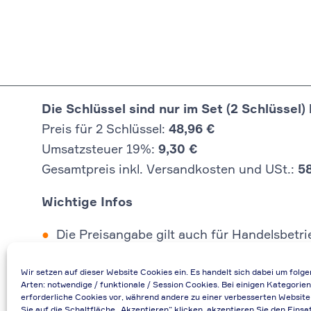
Die Schlüssel sind nur im Set (2 Schlüssel) 
Preis für 2 Schlüssel:
48,96 €
Umsatzsteuer 19%:
9,30 €
Gesamtpreis inkl. Versandkosten und USt.:
5
Wichtige Infos
Die Preisangabe gilt auch für Handelsbetr
Falls durch Falschangaben im Bestellformu
Wir setzen auf dieser Website Cookies ein. Es handelt sich dabei um folg
Bei Rückfragen können Sie uns über die E-
Arten: notwendige / funktionale / Session Cookies. Bei einigen Kategorien
Bei Angabe von USt-IdNr und Bestellungen
erforderliche Cookies vor, während andere zu einer verbesserten Website
Sie auf die Schaltfläche „Akzeptieren“ klicken, akzeptieren Sie den Einsa