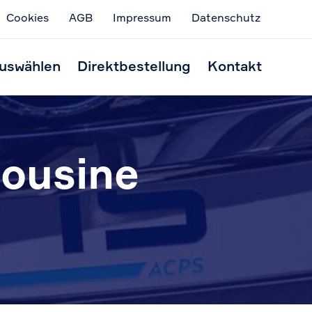
Cookies
AGB
Impressum
Datenschutz
Skip
to
uswählen
Direktbestellung
Kontakt
conten
mousine