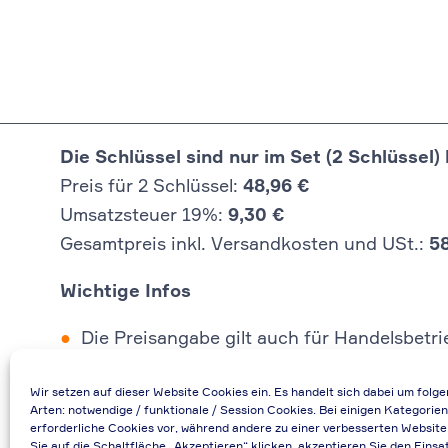
Die Schlüssel sind nur im Set (2 Schlüssel) 
Preis für 2 Schlüssel:
48,96 €
Umsatzsteuer 19%:
9,30 €
Gesamtpreis inkl. Versandkosten und USt.:
5
Wichtige Infos
Die Preisangabe gilt auch für Handelsbetr
Falls durch Falschangaben im Bestellformu
Wir setzen auf dieser Website Cookies ein. Es handelt sich dabei um folg
Bei Rückfragen können Sie uns über die E-
Arten: notwendige / funktionale / Session Cookies. Bei einigen Kategorien
Bei Angabe von USt-IdNr und Bestellungen
erforderliche Cookies vor, während andere zu einer verbesserten Website
Sie auf die Schaltfläche „Akzeptieren“ klicken, akzeptieren Sie den Einsa