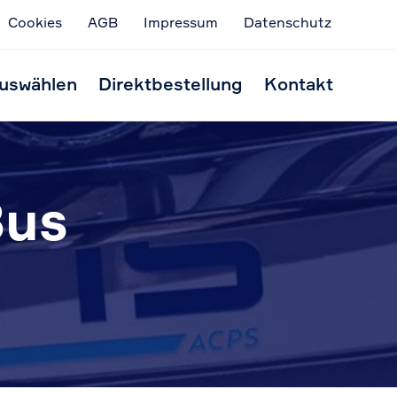
Cookies
AGB
Impressum
Datenschutz
Skip
to
uswählen
Direktbestellung
Kontakt
conten
Bus